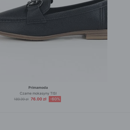
ROZPINANE
PRZEZ GŁOWE
Primamoda
Czarne mokasyny TISI
76.00 zł
-60%
189.99 zł