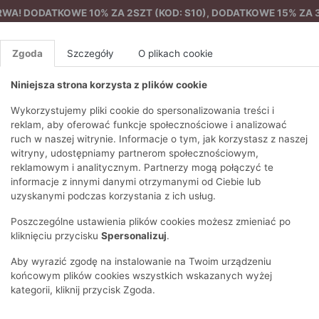
A! DODATKOWE 10% ZA 2SZT (KOD: S10), DODATKOWE 15% ZA 3
Zgoda
Szczegóły
O plikach cookie
Niniejsza strona korzysta z plików cookie
%
NOWA KOLEKCJA
FEMES
Wykorzystujemy pliki cookie do spersonalizowania treści i
reklam, aby oferować funkcje społecznościowe i analizować
ruch w naszej witrynie. Informacje o tym, jak korzystasz z naszej
EZONY
BLUZKI I T-SHIRTY
SWETRY
OSTATNIO DODANE
PAREO
DRESY
SPODNIE
N
witryny, udostępniamy partnerom społecznościowym,
Y
FE
reklamowym i analitycznym. Partnerzy mogą połączyć te
BLUZY
NA CO DZIEŃ
KOMPLETY
PIŻAMY I SZLAFROK
PŁASZCZE
SZORTY
informacje z innymi danymi otrzymanymi od Ciebie lub
F
PŁASZCZE I KURTKI
WIZYTOWE
KOLEKCJA
TORBY
TRENCZE
BLUZKI I 
uzyskanymi podczas korzystania z ich usług.
WY
SPORTOWA
YNY
KAMIZELKI
WIECZOROWE
AKCESORIA
PARKI
SWETRY
G
Poszczególne ustawienia plików cookies możesz zmieniać po
HIRTY
SUKIENKI
STROJE KĄPIELOWE
KOSZULE
OKULARY
KLASYCZNE
BLUZY
kliknięciu przycisku
Spersonalizuj
.
K
SPÓDNICE
PRZECIWSŁONEC
T-SHIRTY
PIKOWANE
KAMIZELKI
kazja [obuwie]
Rodzaj obcasa
Materiał
Aplikac
C
Aby wyrazić zgodę na instalowanie na Twoim urządzeniu
ŻAKIETY
KAPELUSZE I CZA
pne
E
TOPY
PUCHOWE
końcowym plików cookies wszystkich wskazanych wyżej
SU
OPASKI NA GŁOW
kategorii, kliknij przycisk Zgoda.
POKAŻ WSZYSTKIE
WEŁNIANE
SPODNIE
Ż
SZALIKI