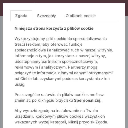
WYPRZEDAŻ TRWA! DODATKOWE 10% ZA 2SZT (KOD:
S10), DODATKOWE 15% ZA 3SZT (KOD: S15)
Zgoda
Szczegóły
O plikach cookie
5.10.15.
QUIOSQUE
FEMESTAGE
Niniejsza strona korzysta z plików cookie
Wykorzystujemy pliki cookie do spersonalizowania
treści i reklam, aby oferować funkcje
społecznościowe i analizować ruch w naszej witrynie.
Informacje o tym, jak korzystasz z naszej witryny,
udostępniamy partnerom społecznościowym,
reklamowym i analitycznym. Partnerzy mogą
połączyć te informacje z innymi danymi otrzymanymi
od Ciebie lub uzyskanymi podczas korzystania z ich
Monnari
Dodatki
Buty PRIMAMODA
Mokasyny
usług.
Poszczególne ustawienia plików cookies możesz
MOKASYNY
zmieniać po kliknięciu przycisku
Spersonalizuj
.
Aby wyrazić zgodę na instalowanie na Twoim
POKAŻ FILTRY
urządzeniu końcowym plików cookies wszystkich
wskazanych wyżej kategorii, kliknij przycisk Zgoda.
wybrane filtry: